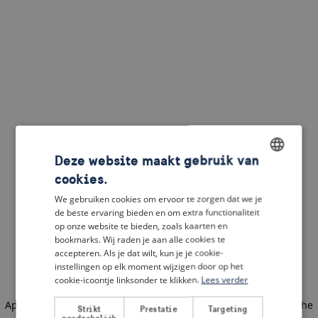
Deze website maakt gebruik van
cookies.
ENGLISH
We gebruiken cookies om ervoor te zorgen dat we je
DUTCH
de beste ervaring bieden en om extra functionaliteit
op onze website te bieden, zoals kaarten en
FRENCH
bookmarks. Wij raden je aan alle cookies te
accepteren. Als je dat wilt, kun je je cookie-
GERMAN
instellingen op elk moment wijzigen door op het
cookie-icoontje linksonder te klikken.
Lees verder
Application error: a client-side exception has occurred
(see the
Strikt
Prestatie
Targeting