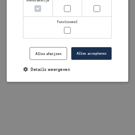
noodzakelijk
browser console for more information)
.
Functioneel
Alles accepteren
Alles afwijzen
Details weergeven
Strikt noodzakelijk
Prestatie
Targeting
Functioneel
Strikt noodzakelijke cookies maken de
kernfunctionaliteiten van de website mogelijk, zoals
gebruikersaanmelding en accountbeheer. De
website kan niet goed worden gebruikt zonder de
strikt noodzakelijke cookies.