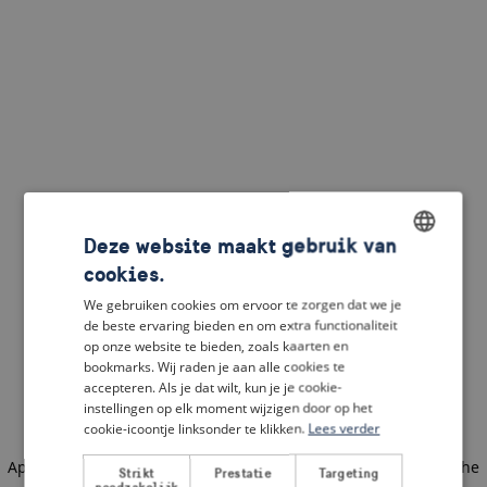
Deze website maakt gebruik van
cookies.
ENGLISH
We gebruiken cookies om ervoor te zorgen dat we je
DUTCH
de beste ervaring bieden en om extra functionaliteit
op onze website te bieden, zoals kaarten en
FRENCH
bookmarks. Wij raden je aan alle cookies te
accepteren. Als je dat wilt, kun je je cookie-
GERMAN
instellingen op elk moment wijzigen door op het
cookie-icoontje linksonder te klikken.
Lees verder
Application error: a client-side exception has occurred
(see the
Strikt
Prestatie
Targeting