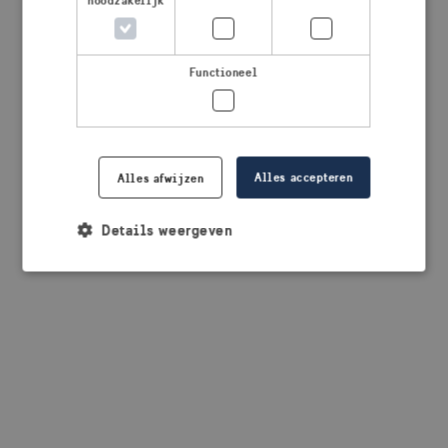
noodzakelijk
browser console for more information)
.
Functioneel
Alles accepteren
Alles afwijzen
Details weergeven
Strikt noodzakelijk
Prestatie
Targeting
Functioneel
Strikt noodzakelijke cookies maken de
kernfunctionaliteiten van de website mogelijk, zoals
gebruikersaanmelding en accountbeheer. De
website kan niet goed worden gebruikt zonder de
strikt noodzakelijke cookies.