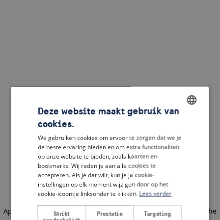
Deze website maakt gebruik van
cookies.
ENGLISH
We gebruiken cookies om ervoor te zorgen dat we je
DUTCH
de beste ervaring bieden en om extra functionaliteit
op onze website te bieden, zoals kaarten en
FRENCH
bookmarks. Wij raden je aan alle cookies te
accepteren. Als je dat wilt, kun je je cookie-
GERMAN
instellingen op elk moment wijzigen door op het
cookie-icoontje linksonder te klikken.
Lees verder
Application error: a client-side exception has occurred
(see the
Strikt
Prestatie
Targeting