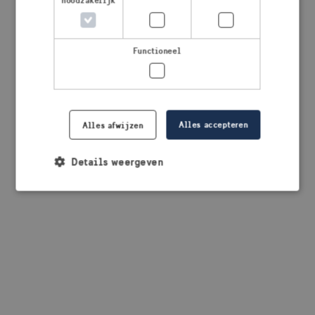
noodzakelijk
browser console for more information)
.
Functioneel
Alles accepteren
Alles afwijzen
Details weergeven
Strikt noodzakelijk
Prestatie
Targeting
Functioneel
Strikt noodzakelijke cookies maken de
kernfunctionaliteiten van de website mogelijk, zoals
gebruikersaanmelding en accountbeheer. De
website kan niet goed worden gebruikt zonder de
strikt noodzakelijke cookies.