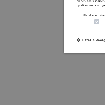
bieden, zoals kaarten 
op elk moment wijzige
Application error: 
Strikt noodzake
Details weer
Strikt noodzakelijke
accountbeheer. De we
Naam
_crisis_info_