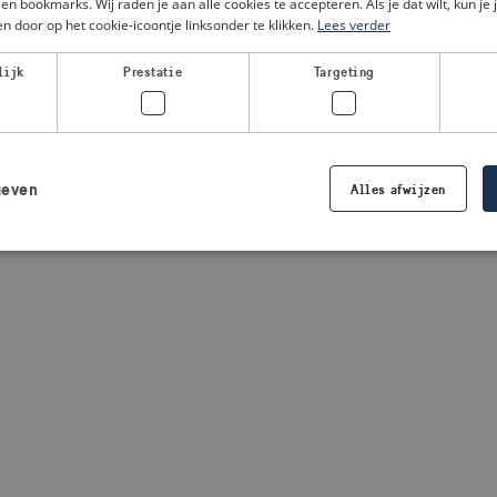
en bookmarks. Wij raden je aan alle cookies te accepteren. Als je dat wilt, kun je 
n door op het cookie-icoontje linksonder te klikken.
Lees verder
a client-side exception has occurred
(see the browser console for
lijk
Prestatie
Targeting
geven
Alles afwijzen
Strikt noodzakelijk
Prestatie
Targeting
Functioneel
 cookies maken de kernfunctionaliteiten van de website mogelijk, zoals gebruikersaanm
bsite kan niet goed worden gebruikt zonder de strikt noodzakelijke cookies.
Aanbieder /
Vervaldatum
Omschrijving
Domein
.visitsweden.com
1 jaar
Wordt gebruikt om ervoor te zorgen d
crisisinformatie wordt weergegeven. 
de tekst in de informatie.