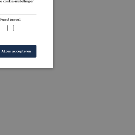
je cookie-instellingen
DUTCH
FRENCH
 more information)
.
Functioneel
GERMAN
Alles accepteren
elding en
at de juiste
ID is gebaseerd op