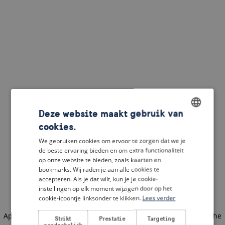
Deze website maakt gebruik van
cookies.
ENGLISH
We gebruiken cookies om ervoor te zorgen dat we je
DUTCH
de beste ervaring bieden en om extra functionaliteit
op onze website te bieden, zoals kaarten en
FRENCH
bookmarks. Wij raden je aan alle cookies te
accepteren. Als je dat wilt, kun je je cookie-
GERMAN
instellingen op elk moment wijzigen door op het
cookie-icoontje linksonder te klikken.
Lees verder
Application error: a client-side exception has occurred
(see the
Strikt
Prestatie
Targeting