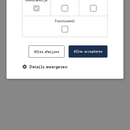
noodzakelijk
browser console for more information)
.
Functioneel
Alles accepteren
Alles afwijzen
Details weergeven
Strikt noodzakelijk
Prestatie
Targeting
Functioneel
Strikt noodzakelijke cookies maken de
kernfunctionaliteiten van de website mogelijk, zoals
gebruikersaanmelding en accountbeheer. De
website kan niet goed worden gebruikt zonder de
strikt noodzakelijke cookies.