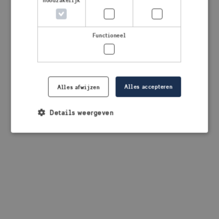
noodzakelijk
browser console for more information)
.
Functioneel
Alles accepteren
Alles afwijzen
Details weergeven
Strikt noodzakelijk
Prestatie
Targeting
Functioneel
Strikt noodzakelijke cookies maken de
kernfunctionaliteiten van de website mogelijk, zoals
gebruikersaanmelding en accountbeheer. De
website kan niet goed worden gebruikt zonder de
strikt noodzakelijke cookies.