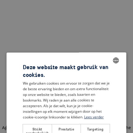
Deze website maakt gebruik van
cookies.
ENGLISH
We gebruiken cookies om ervoor te zorgen dat we je
DUTCH
de beste ervaring bieden en om extra functionaliteit
op onze website te bieden, zoals kaarten en
FRENCH
bookmarks. Wij raden je aan alle cookies te
accepteren. Als je dat wilt, kun je je cookie-
GERMAN
instellingen op elk moment wijzigen door op het
cookie-icoontje linksonder te klikken.
Lees verder
Application error: a client-side exception has occurred
(see the
Strikt
Prestatie
Targeting