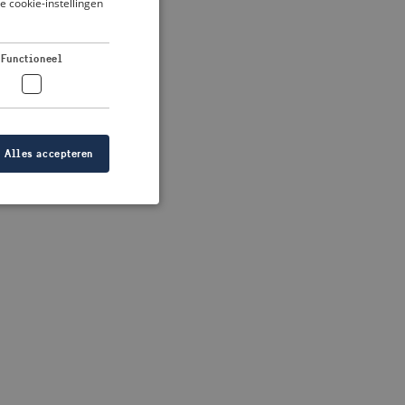
je cookie-instellingen
DUTCH
FRENCH
 more information)
.
Functioneel
GERMAN
Alles accepteren
elding en
at de juiste
ID is gebaseerd op