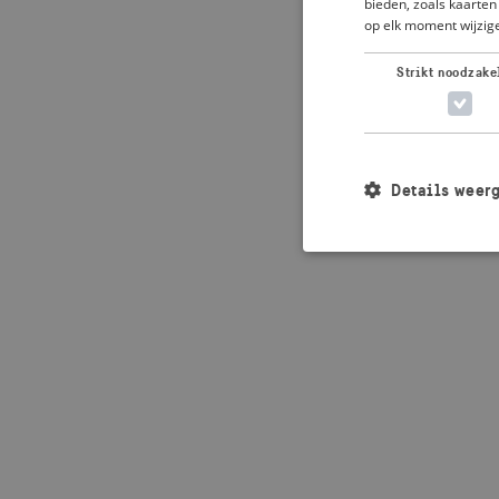
bieden, zoals kaarten 
op elk moment wijzige
Application error: 
Strikt noodzake
Details weer
Strikt noodzakelijke
accountbeheer. De we
Naam
_crisis_info_