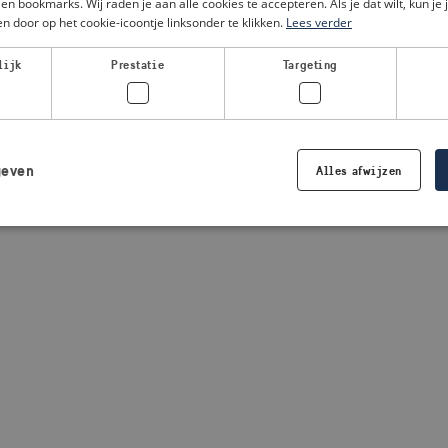
en bookmarks. Wij raden je aan alle cookies te accepteren. Als je dat wilt, kun je 
n door op het cookie-icoontje linksonder te klikken.
Lees verder
a client-side exception has occurred
(see the browser console for
lijk
Prestatie
Targeting
geven
Alles afwijzen
Strikt noodzakelijk
Prestatie
Targeting
Functioneel
 cookies maken de kernfunctionaliteiten van de website mogelijk, zoals gebruikersaanm
bsite kan niet goed worden gebruikt zonder de strikt noodzakelijke cookies.
Aanbieder /
Vervaldatum
Omschrijving
Domein
.visitsweden.com
1 jaar
Wordt gebruikt om ervoor te zorgen d
crisisinformatie wordt weergegeven. 
de tekst in de informatie.