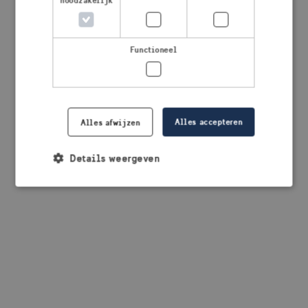
noodzakelijk
browser console for more information)
.
Functioneel
Alles accepteren
Alles afwijzen
Details weergeven
Strikt noodzakelijk
Prestatie
Targeting
Functioneel
Strikt noodzakelijke cookies maken de
kernfunctionaliteiten van de website mogelijk, zoals
gebruikersaanmelding en accountbeheer. De
website kan niet goed worden gebruikt zonder de
strikt noodzakelijke cookies.