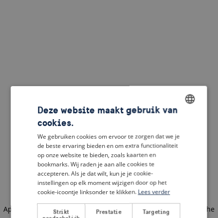
Deze website maakt gebruik van
cookies.
ENGLISH
We gebruiken cookies om ervoor te zorgen dat we je
DUTCH
de beste ervaring bieden en om extra functionaliteit
op onze website te bieden, zoals kaarten en
FRENCH
bookmarks. Wij raden je aan alle cookies te
accepteren. Als je dat wilt, kun je je cookie-
GERMAN
instellingen op elk moment wijzigen door op het
cookie-icoontje linksonder te klikken.
Lees verder
Application error: a client-side exception has occurred
(see the
Strikt
Prestatie
Targeting