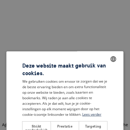
Deze website maakt gebruik van
cookies.
ENGLISH
We gebruiken cookies om ervoor te zorgen dat we je
DUTCH
de beste ervaring bieden en om extra functionaliteit
op onze website te bieden, zoals kaarten en
FRENCH
bookmarks. Wij raden je aan alle cookies te
accepteren. Als je dat wilt, kun je je cookie-
GERMAN
instellingen op elk moment wijzigen door op het
cookie-icoontje linksonder te klikken.
Lees verder
Application error: a client-side exception has occurred
(see the
Strikt
Prestatie
Targeting