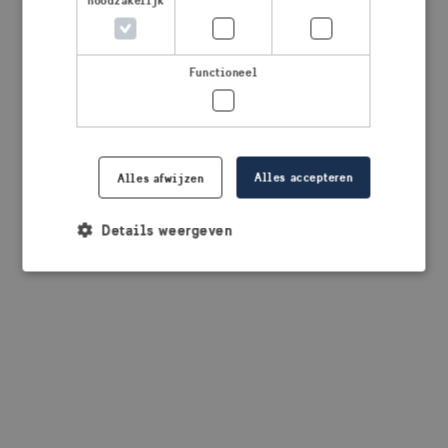
noodzakelijk
browser console for more information)
.
Functioneel
Alles accepteren
Alles afwijzen
Details weergeven
Strikt noodzakelijk
Prestatie
Targeting
Functioneel
Strikt noodzakelijke cookies maken de
kernfunctionaliteiten van de website mogelijk, zoals
gebruikersaanmelding en accountbeheer. De
website kan niet goed worden gebruikt zonder de
strikt noodzakelijke cookies.