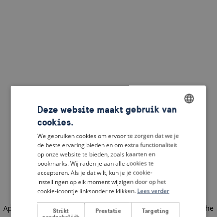
Deze website maakt gebruik van
cookies.
ENGLISH
We gebruiken cookies om ervoor te zorgen dat we je
DUTCH
de beste ervaring bieden en om extra functionaliteit
op onze website te bieden, zoals kaarten en
FRENCH
bookmarks. Wij raden je aan alle cookies te
accepteren. Als je dat wilt, kun je je cookie-
GERMAN
instellingen op elk moment wijzigen door op het
cookie-icoontje linksonder te klikken.
Lees verder
Application error: a client-side exception has occurred
(see the
Strikt
Prestatie
Targeting