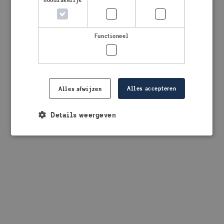
noodzakelijk
browser console for more information)
.
Functioneel
Alles accepteren
Alles afwijzen
Details weergeven
Strikt noodzakelijk
Prestatie
Targeting
Functioneel
Strikt noodzakelijke cookies maken de
kernfunctionaliteiten van de website mogelijk, zoals
gebruikersaanmelding en accountbeheer. De
website kan niet goed worden gebruikt zonder de
strikt noodzakelijke cookies.