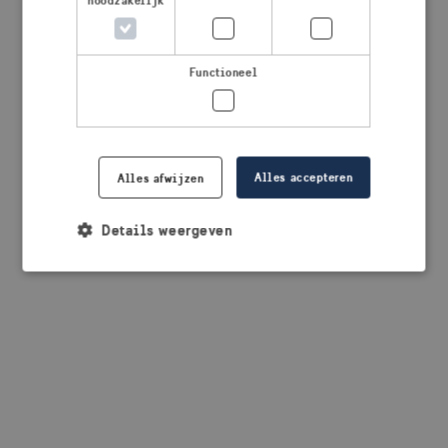
noodzakelijk
browser console for more information)
.
Functioneel
Alles accepteren
Alles afwijzen
Details weergeven
Strikt noodzakelijk
Prestatie
Targeting
Functioneel
Strikt noodzakelijke cookies maken de
kernfunctionaliteiten van de website mogelijk, zoals
gebruikersaanmelding en accountbeheer. De
website kan niet goed worden gebruikt zonder de
strikt noodzakelijke cookies.