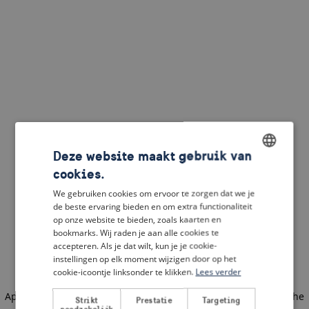
Deze website maakt gebruik van
cookies.
ENGLISH
We gebruiken cookies om ervoor te zorgen dat we je
DUTCH
de beste ervaring bieden en om extra functionaliteit
op onze website te bieden, zoals kaarten en
FRENCH
bookmarks. Wij raden je aan alle cookies te
accepteren. Als je dat wilt, kun je je cookie-
GERMAN
instellingen op elk moment wijzigen door op het
cookie-icoontje linksonder te klikken.
Lees verder
Application error: a client-side exception has occurred
(see the
Strikt
Prestatie
Targeting