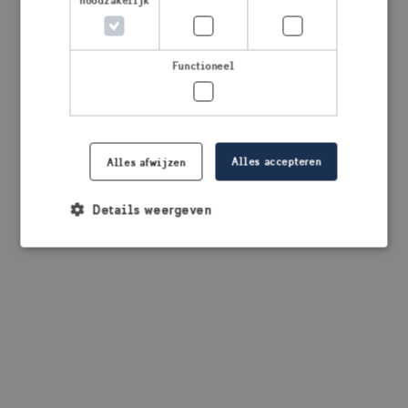
noodzakelijk
browser console for more information)
.
Functioneel
Alles accepteren
Alles afwijzen
Details weergeven
Strikt noodzakelijk
Prestatie
Targeting
Functioneel
Strikt noodzakelijke cookies maken de
kernfunctionaliteiten van de website mogelijk, zoals
gebruikersaanmelding en accountbeheer. De
website kan niet goed worden gebruikt zonder de
strikt noodzakelijke cookies.