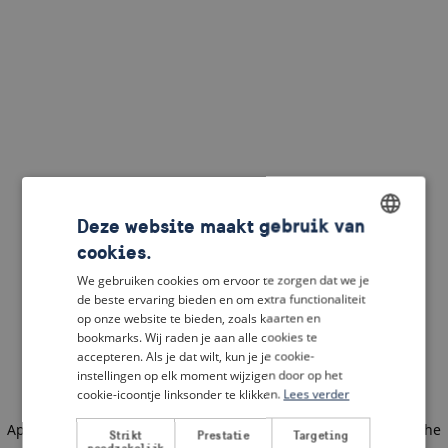
Deze website maakt gebruik van
cookies.
ENGLISH
We gebruiken cookies om ervoor te zorgen dat we je
DUTCH
de beste ervaring bieden en om extra functionaliteit
op onze website te bieden, zoals kaarten en
FRENCH
bookmarks. Wij raden je aan alle cookies te
accepteren. Als je dat wilt, kun je je cookie-
GERMAN
instellingen op elk moment wijzigen door op het
cookie-icoontje linksonder te klikken.
Lees verder
Application error: a client-side exception has occurred
(see the
Strikt
Prestatie
Targeting