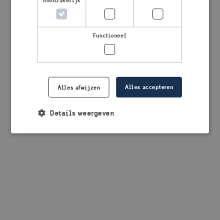
noodzakelijk
browser console for more information)
.
Functioneel
Alles accepteren
Alles afwijzen
Details weergeven
Strikt noodzakelijk
Prestatie
Targeting
Functioneel
Strikt noodzakelijke cookies maken de
kernfunctionaliteiten van de website mogelijk, zoals
gebruikersaanmelding en accountbeheer. De
website kan niet goed worden gebruikt zonder de
strikt noodzakelijke cookies.