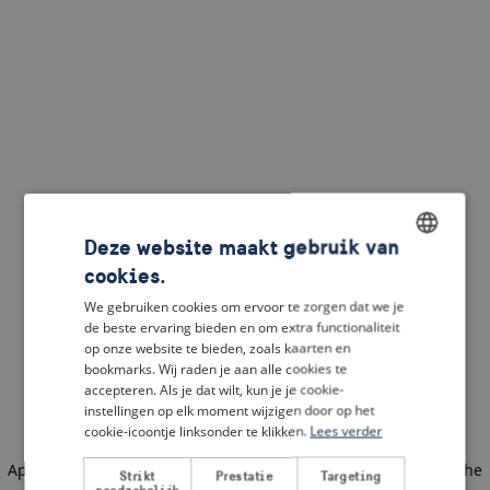
Deze website maakt gebruik van
cookies.
ENGLISH
We gebruiken cookies om ervoor te zorgen dat we je
DUTCH
de beste ervaring bieden en om extra functionaliteit
op onze website te bieden, zoals kaarten en
FRENCH
bookmarks. Wij raden je aan alle cookies te
accepteren. Als je dat wilt, kun je je cookie-
GERMAN
instellingen op elk moment wijzigen door op het
cookie-icoontje linksonder te klikken.
Lees verder
Application error: a client-side exception has occurred
(see the
Strikt
Prestatie
Targeting