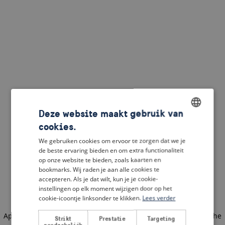
Deze website maakt gebruik van
cookies.
ENGLISH
We gebruiken cookies om ervoor te zorgen dat we je
DUTCH
de beste ervaring bieden en om extra functionaliteit
op onze website te bieden, zoals kaarten en
FRENCH
bookmarks. Wij raden je aan alle cookies te
accepteren. Als je dat wilt, kun je je cookie-
GERMAN
instellingen op elk moment wijzigen door op het
cookie-icoontje linksonder te klikken.
Lees verder
Application error: a client-side exception has occurred
(see the
Strikt
Prestatie
Targeting