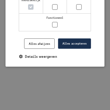
noodzakelijk
browser console for more information)
.
Functioneel
Alles accepteren
Alles afwijzen
Details weergeven
Strikt noodzakelijk
Prestatie
Targeting
Functioneel
Strikt noodzakelijke cookies maken de
kernfunctionaliteiten van de website mogelijk, zoals
gebruikersaanmelding en accountbeheer. De
website kan niet goed worden gebruikt zonder de
strikt noodzakelijke cookies.