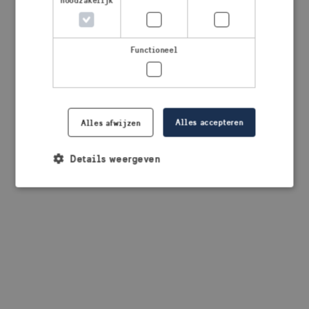
noodzakelijk
browser console for more information)
.
Functioneel
Alles accepteren
Alles afwijzen
Details weergeven
Strikt noodzakelijk
Prestatie
Targeting
Functioneel
Strikt noodzakelijke cookies maken de
kernfunctionaliteiten van de website mogelijk, zoals
gebruikersaanmelding en accountbeheer. De
website kan niet goed worden gebruikt zonder de
strikt noodzakelijke cookies.