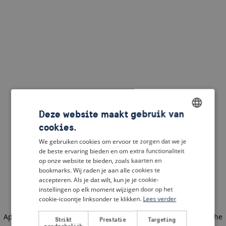
Deze website maakt gebruik van
cookies.
ENGLISH
We gebruiken cookies om ervoor te zorgen dat we je
DUTCH
de beste ervaring bieden en om extra functionaliteit
op onze website te bieden, zoals kaarten en
FRENCH
bookmarks. Wij raden je aan alle cookies te
accepteren. Als je dat wilt, kun je je cookie-
GERMAN
instellingen op elk moment wijzigen door op het
cookie-icoontje linksonder te klikken.
Lees verder
Application error: a client-side exception has occurred
(see the
Strikt
Prestatie
Targeting