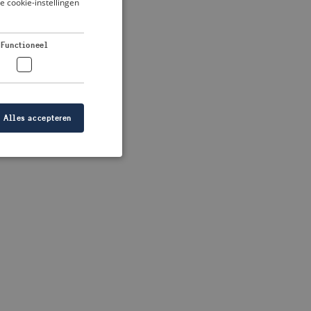
je cookie-instellingen
DUTCH
FRENCH
 more information)
.
Functioneel
GERMAN
Alles accepteren
elding en
at de juiste
ID is gebaseerd op