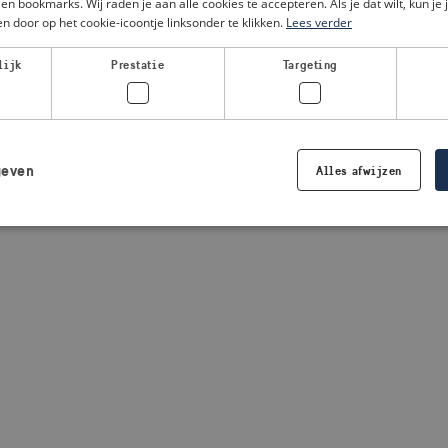
en bookmarks. Wij raden je aan alle cookies te accepteren. Als je dat wilt, kun je 
n door op het cookie-icoontje linksonder te klikken.
Lees verder
a client-side exception has occurred
(see the browser console for
lijk
Prestatie
Targeting
geven
Alles afwijzen
Strikt noodzakelijk
Prestatie
Targeting
Functioneel
 cookies maken de kernfunctionaliteiten van de website mogelijk, zoals gebruikersaanm
bsite kan niet goed worden gebruikt zonder de strikt noodzakelijke cookies.
Aanbieder /
Vervaldatum
Omschrijving
Domein
.visitsweden.com
1 jaar
Wordt gebruikt om ervoor te zorgen d
crisisinformatie wordt weergegeven. 
de tekst in de informatie.