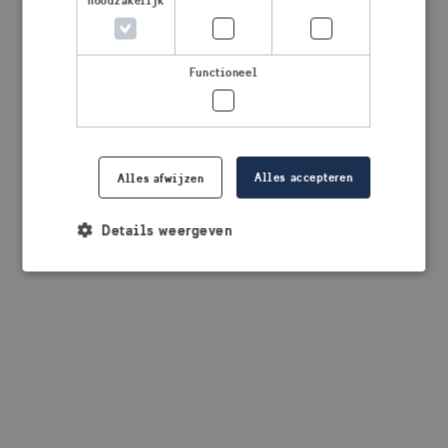
noodzakelijk
browser console for more information)
.
Functioneel
Alles accepteren
Alles afwijzen
Details weergeven
Strikt noodzakelijk
Prestatie
Targeting
Functioneel
Strikt noodzakelijke cookies maken de
kernfunctionaliteiten van de website mogelijk, zoals
gebruikersaanmelding en accountbeheer. De
website kan niet goed worden gebruikt zonder de
strikt noodzakelijke cookies.