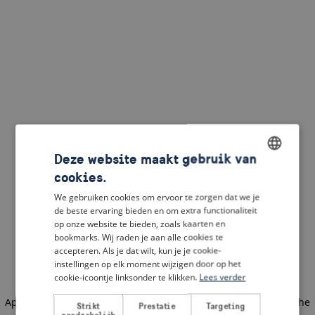
Deze website maakt gebruik van
cookies.
ENGLISH
We gebruiken cookies om ervoor te zorgen dat we je
DUTCH
de beste ervaring bieden en om extra functionaliteit
op onze website te bieden, zoals kaarten en
FRENCH
bookmarks. Wij raden je aan alle cookies te
accepteren. Als je dat wilt, kun je je cookie-
GERMAN
instellingen op elk moment wijzigen door op het
cookie-icoontje linksonder te klikken.
Lees verder
Application error: a client-side exception has occurred
(see the
Strikt
Prestatie
Targeting