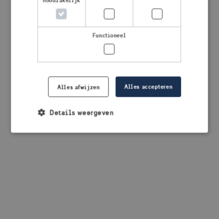
noodzakelijk
browser console for more information)
.
Functioneel
Alles accepteren
Alles afwijzen
Details weergeven
Strikt noodzakelijk
Prestatie
Targeting
Functioneel
Strikt noodzakelijke cookies maken de
kernfunctionaliteiten van de website mogelijk, zoals
gebruikersaanmelding en accountbeheer. De
website kan niet goed worden gebruikt zonder de
strikt noodzakelijke cookies.