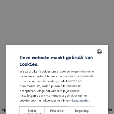
Deze website maakt gebruik van
cookies.
ENGLISH
We gebruiken cookies om ervoor te zorgen dat we je
DUTCH
de beste ervaring bieden en om extra functionaliteit
op onze website te bieden, zoals kaarten en
FRENCH
bookmarks. Wij raden je aan alle cookies te
accepteren. Als je dat wilt, kun je je cookie-
GERMAN
instellingen op elk moment wijzigen door op het
cookie-icoontje linksonder te klikken.
Lees verder
Application error: a client-side exception has occurred
(see the
Strikt
Prestatie
Targeting