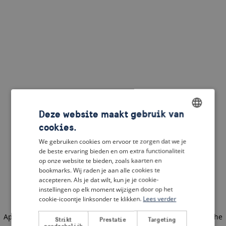
Deze website maakt gebruik van
cookies.
ENGLISH
We gebruiken cookies om ervoor te zorgen dat we je
DUTCH
de beste ervaring bieden en om extra functionaliteit
op onze website te bieden, zoals kaarten en
FRENCH
bookmarks. Wij raden je aan alle cookies te
accepteren. Als je dat wilt, kun je je cookie-
GERMAN
instellingen op elk moment wijzigen door op het
cookie-icoontje linksonder te klikken.
Lees verder
Application error: a client-side exception has occurred
(see the
Strikt
Prestatie
Targeting