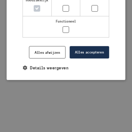
noodzakelijk
browser console for more information)
.
Functioneel
Alles accepteren
Alles afwijzen
Details weergeven
Strikt noodzakelijk
Prestatie
Targeting
Functioneel
Strikt noodzakelijke cookies maken de
kernfunctionaliteiten van de website mogelijk, zoals
gebruikersaanmelding en accountbeheer. De
website kan niet goed worden gebruikt zonder de
strikt noodzakelijke cookies.