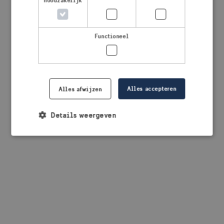
noodzakelijk
browser console for more information)
.
Functioneel
Alles accepteren
Alles afwijzen
Details weergeven
Strikt noodzakelijk
Prestatie
Targeting
Functioneel
Strikt noodzakelijke cookies maken de
kernfunctionaliteiten van de website mogelijk, zoals
gebruikersaanmelding en accountbeheer. De
website kan niet goed worden gebruikt zonder de
strikt noodzakelijke cookies.