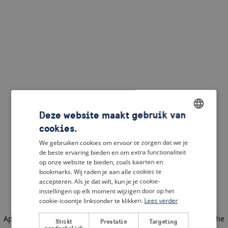
Deze website maakt gebruik van
cookies.
ENGLISH
We gebruiken cookies om ervoor te zorgen dat we je
DUTCH
de beste ervaring bieden en om extra functionaliteit
op onze website te bieden, zoals kaarten en
FRENCH
bookmarks. Wij raden je aan alle cookies te
accepteren. Als je dat wilt, kun je je cookie-
GERMAN
instellingen op elk moment wijzigen door op het
cookie-icoontje linksonder te klikken.
Lees verder
Application error: a client-side exception has occurred
(see the
Strikt
Prestatie
Targeting