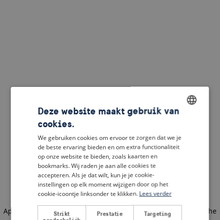
Deze website maakt gebruik van
cookies.
ENGLISH
We gebruiken cookies om ervoor te zorgen dat we je
DUTCH
de beste ervaring bieden en om extra functionaliteit
op onze website te bieden, zoals kaarten en
FRENCH
bookmarks. Wij raden je aan alle cookies te
accepteren. Als je dat wilt, kun je je cookie-
GERMAN
instellingen op elk moment wijzigen door op het
cookie-icoontje linksonder te klikken.
Lees verder
Application error: a client-side exception has occurred
(see the
Strikt
Prestatie
Targeting