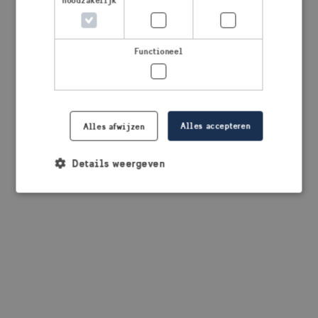
noodzakelijk
browser console for more information)
.
Functioneel
Alles accepteren
Alles afwijzen
Details weergeven
Strikt noodzakelijk
Prestatie
Targeting
Functioneel
Strikt noodzakelijke cookies maken de
kernfunctionaliteiten van de website mogelijk, zoals
gebruikersaanmelding en accountbeheer. De
website kan niet goed worden gebruikt zonder de
strikt noodzakelijke cookies.