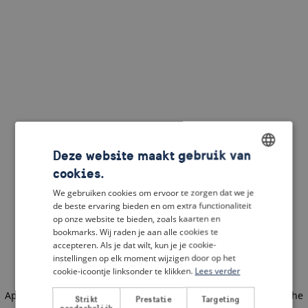
Deze website maakt gebruik van
cookies.
ENGLISH
We gebruiken cookies om ervoor te zorgen dat we je
DUTCH
de beste ervaring bieden en om extra functionaliteit
op onze website te bieden, zoals kaarten en
FRENCH
bookmarks. Wij raden je aan alle cookies te
accepteren. Als je dat wilt, kun je je cookie-
GERMAN
instellingen op elk moment wijzigen door op het
cookie-icoontje linksonder te klikken.
Lees verder
Application error: a client-side exception has occurred
(see the
Strikt
Prestatie
Targeting