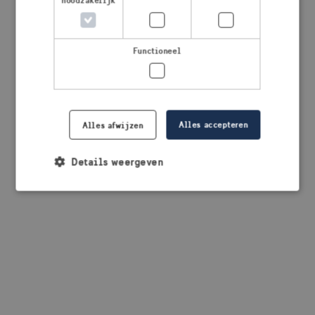
noodzakelijk
browser console for more information)
.
Functioneel
Alles accepteren
Alles afwijzen
Details weergeven
Strikt noodzakelijk
Prestatie
Targeting
Functioneel
Strikt noodzakelijke cookies maken de
kernfunctionaliteiten van de website mogelijk, zoals
gebruikersaanmelding en accountbeheer. De
website kan niet goed worden gebruikt zonder de
strikt noodzakelijke cookies.