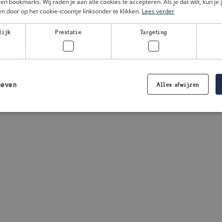
en bookmarks. Wij raden je aan alle cookies te accepteren. Als je dat wilt, kun je 
n door op het cookie-icoontje linksonder te klikken.
Lees verder
a client-side exception has occurred
(see the browser console for
lijk
Prestatie
Targeting
geven
Alles afwijzen
Strikt noodzakelijk
Prestatie
Targeting
Functioneel
 cookies maken de kernfunctionaliteiten van de website mogelijk, zoals gebruikersaanm
bsite kan niet goed worden gebruikt zonder de strikt noodzakelijke cookies.
Aanbieder /
Vervaldatum
Omschrijving
Domein
.visitsweden.com
1 jaar
Wordt gebruikt om ervoor te zorgen d
crisisinformatie wordt weergegeven. 
de tekst in de informatie.