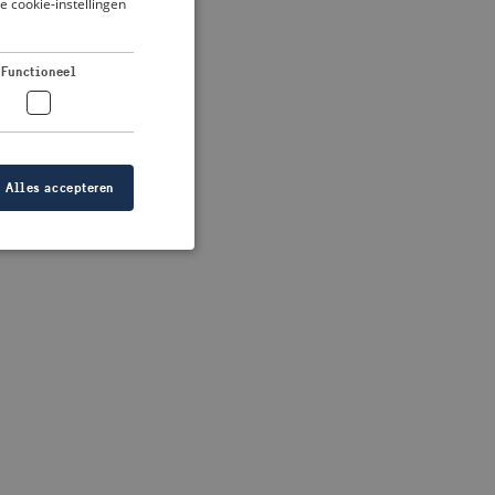
je cookie-instellingen
DUTCH
FRENCH
 more information)
.
Functioneel
GERMAN
Alles accepteren
elding en
at de juiste
ID is gebaseerd op