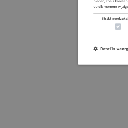
bieden, zoals kaarten 
op elk moment wijzige
Application error: 
Strikt noodzake
Details weer
Strikt noodzakelijke
accountbeheer. De we
Naam
_crisis_info_