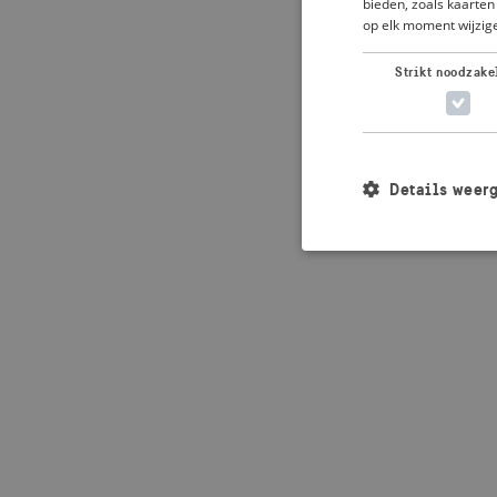
bieden, zoals kaarten 
op elk moment wijzige
Application error: 
Strikt noodzake
Details weer
Strikt noodzakelijke
accountbeheer. De we
Naam
_crisis_info_