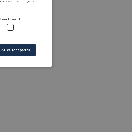
je cookie-instellingen
DUTCH
FRENCH
 more information)
.
Functioneel
GERMAN
Alles accepteren
elding en
at de juiste
ID is gebaseerd op