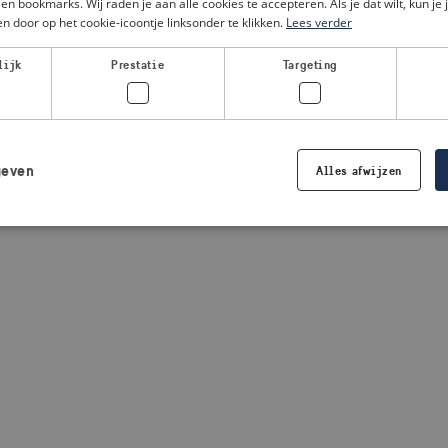
en bookmarks. Wij raden je aan alle cookies te accepteren. Als je dat wilt, kun je 
n door op het cookie-icoontje linksonder te klikken.
Lees verder
a client-side exception has occurred
(see the browser console for
lijk
Prestatie
Targeting
geven
Alles afwijzen
Strikt noodzakelijk
Prestatie
Targeting
Functioneel
 cookies maken de kernfunctionaliteiten van de website mogelijk, zoals gebruikersaanm
bsite kan niet goed worden gebruikt zonder de strikt noodzakelijke cookies.
Aanbieder /
Vervaldatum
Omschrijving
Domein
.visitsweden.com
1 jaar
Wordt gebruikt om ervoor te zorgen d
crisisinformatie wordt weergegeven. 
de tekst in de informatie.