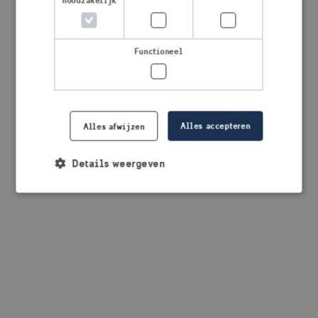
noodzakelijk
browser console for more information)
.
Functioneel
Alles accepteren
Alles afwijzen
Details weergeven
Strikt noodzakelijk
Prestatie
Targeting
Functioneel
Strikt noodzakelijke cookies maken de
kernfunctionaliteiten van de website mogelijk, zoals
gebruikersaanmelding en accountbeheer. De
website kan niet goed worden gebruikt zonder de
strikt noodzakelijke cookies.