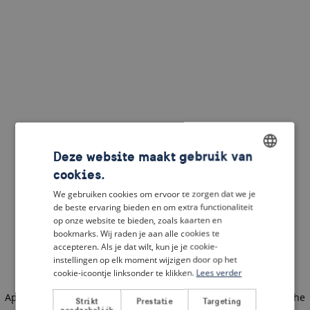
Deze website maakt gebruik van
cookies.
ENGLISH
We gebruiken cookies om ervoor te zorgen dat we je
DUTCH
de beste ervaring bieden en om extra functionaliteit
op onze website te bieden, zoals kaarten en
FRENCH
bookmarks. Wij raden je aan alle cookies te
accepteren. Als je dat wilt, kun je je cookie-
GERMAN
instellingen op elk moment wijzigen door op het
cookie-icoontje linksonder te klikken.
Lees verder
Application error: a client-side exception has occurred
(see the
Strikt
Prestatie
Targeting