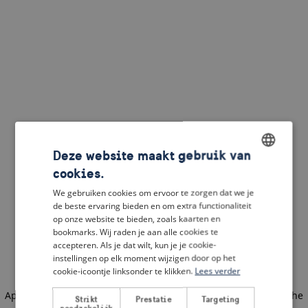
Deze website maakt gebruik van
cookies.
ENGLISH
We gebruiken cookies om ervoor te zorgen dat we je
DUTCH
de beste ervaring bieden en om extra functionaliteit
op onze website te bieden, zoals kaarten en
FRENCH
bookmarks. Wij raden je aan alle cookies te
accepteren. Als je dat wilt, kun je je cookie-
GERMAN
instellingen op elk moment wijzigen door op het
cookie-icoontje linksonder te klikken.
Lees verder
Application error: a client-side exception has occurred
(see the
Strikt
Prestatie
Targeting