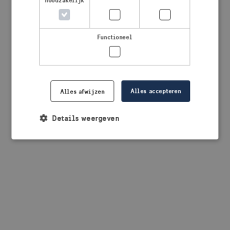
noodzakelijk
browser console for more information)
.
Functioneel
Alles accepteren
Alles afwijzen
Details weergeven
Strikt noodzakelijk
Prestatie
Targeting
Functioneel
Strikt noodzakelijke cookies maken de
kernfunctionaliteiten van de website mogelijk, zoals
gebruikersaanmelding en accountbeheer. De
website kan niet goed worden gebruikt zonder de
strikt noodzakelijke cookies.