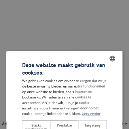
Deze website maakt gebruik van
cookies.
ENGLISH
We gebruiken cookies om ervoor te zorgen dat we je
DUTCH
de beste ervaring bieden en om extra functionaliteit
op onze website te bieden, zoals kaarten en
FRENCH
bookmarks. Wij raden je aan alle cookies te
accepteren. Als je dat wilt, kun je je cookie-
GERMAN
instellingen op elk moment wijzigen door op het
cookie-icoontje linksonder te klikken.
Lees verder
Application error: a client-side exception has occurred
(see the
Strikt
Prestatie
Targeting