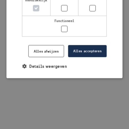
noodzakelijk
browser console for more information)
.
Functioneel
Alles accepteren
Alles afwijzen
Details weergeven
Strikt noodzakelijk
Prestatie
Targeting
Functioneel
Strikt noodzakelijke cookies maken de
kernfunctionaliteiten van de website mogelijk, zoals
gebruikersaanmelding en accountbeheer. De
website kan niet goed worden gebruikt zonder de
strikt noodzakelijke cookies.