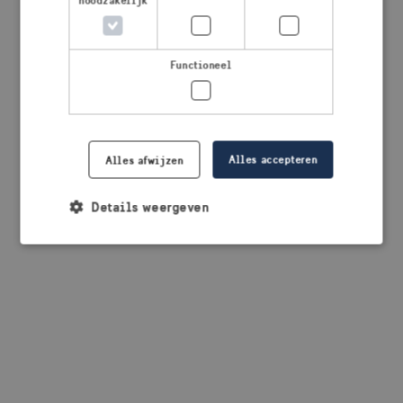
noodzakelijk
browser console for more information)
.
Functioneel
Alles accepteren
Alles afwijzen
Details weergeven
Strikt noodzakelijk
Prestatie
Targeting
Functioneel
Strikt noodzakelijke cookies maken de
kernfunctionaliteiten van de website mogelijk, zoals
gebruikersaanmelding en accountbeheer. De
website kan niet goed worden gebruikt zonder de
strikt noodzakelijke cookies.