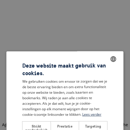
Deze website maakt gebruik van
cookies.
ENGLISH
We gebruiken cookies om ervoor te zorgen dat we je
DUTCH
de beste ervaring bieden en om extra functionaliteit
op onze website te bieden, zoals kaarten en
FRENCH
bookmarks. Wij raden je aan alle cookies te
accepteren. Als je dat wilt, kun je je cookie-
GERMAN
instellingen op elk moment wijzigen door op het
cookie-icoontje linksonder te klikken.
Lees verder
Application error: a client-side exception has occurred
(see the
Strikt
Prestatie
Targeting