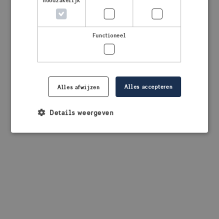
noodzakelijk
browser console for more information)
.
Functioneel
Alles accepteren
Alles afwijzen
Details weergeven
Strikt noodzakelijk
Prestatie
Targeting
Functioneel
Strikt noodzakelijke cookies maken de
kernfunctionaliteiten van de website mogelijk, zoals
gebruikersaanmelding en accountbeheer. De
website kan niet goed worden gebruikt zonder de
strikt noodzakelijke cookies.