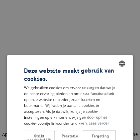
Deze website maakt gebruik van
cookies.
ENGLISH
We gebruiken cookies om ervoor te zorgen dat we je
DUTCH
de beste ervaring bieden en om extra functionaliteit
op onze website te bieden, zoals kaarten en
FRENCH
bookmarks. Wij raden je aan alle cookies te
accepteren. Als je dat wilt, kun je je cookie-
GERMAN
instellingen op elk moment wijzigen door op het
cookie-icoontje linksonder te klikken.
Lees verder
Application error: a client-side exception has occurred
(see the
Strikt
Prestatie
Targeting