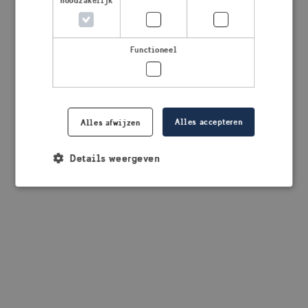
noodzakelijk
browser console for more information)
.
Functioneel
Alles accepteren
Alles afwijzen
Details weergeven
Strikt noodzakelijk
Prestatie
Targeting
Functioneel
Strikt noodzakelijke cookies maken de
kernfunctionaliteiten van de website mogelijk, zoals
gebruikersaanmelding en accountbeheer. De
website kan niet goed worden gebruikt zonder de
strikt noodzakelijke cookies.