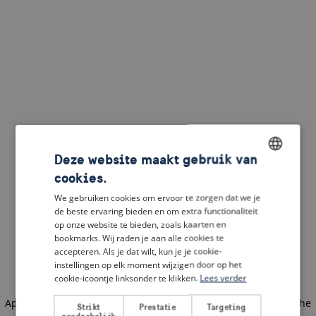
Deze website maakt gebruik van
cookies.
ENGLISH
We gebruiken cookies om ervoor te zorgen dat we je
DUTCH
de beste ervaring bieden en om extra functionaliteit
op onze website te bieden, zoals kaarten en
FRENCH
bookmarks. Wij raden je aan alle cookies te
accepteren. Als je dat wilt, kun je je cookie-
GERMAN
instellingen op elk moment wijzigen door op het
cookie-icoontje linksonder te klikken.
Lees verder
Application error: a client-side exception has occurred
(see the
Strikt
Prestatie
Targeting