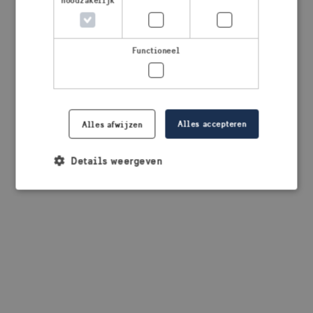
noodzakelijk
browser console for more information)
.
Functioneel
Alles accepteren
Alles afwijzen
Details weergeven
Strikt noodzakelijk
Prestatie
Targeting
Functioneel
Strikt noodzakelijke cookies maken de
kernfunctionaliteiten van de website mogelijk, zoals
gebruikersaanmelding en accountbeheer. De
website kan niet goed worden gebruikt zonder de
strikt noodzakelijke cookies.