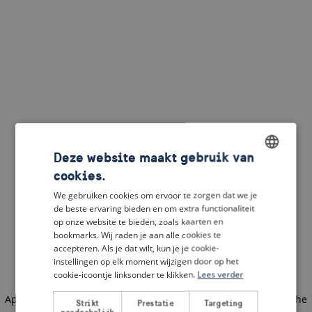
Deze website maakt gebruik van
cookies.
ENGLISH
We gebruiken cookies om ervoor te zorgen dat we je
DUTCH
de beste ervaring bieden en om extra functionaliteit
op onze website te bieden, zoals kaarten en
FRENCH
bookmarks. Wij raden je aan alle cookies te
accepteren. Als je dat wilt, kun je je cookie-
GERMAN
instellingen op elk moment wijzigen door op het
cookie-icoontje linksonder te klikken.
Lees verder
Application error: a client-side exception has occurred
(see the
Strikt
Prestatie
Targeting