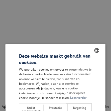
Deze website maakt gebruik van
cookies.
ENGLISH
We gebruiken cookies om ervoor te zorgen dat we je
DUTCH
de beste ervaring bieden en om extra functionaliteit
op onze website te bieden, zoals kaarten en
FRENCH
bookmarks. Wij raden je aan alle cookies te
accepteren. Als je dat wilt, kun je je cookie-
GERMAN
instellingen op elk moment wijzigen door op het
cookie-icoontje linksonder te klikken.
Lees verder
Application error: a client-side exception has occurred
(see the
Strikt
Prestatie
Targeting