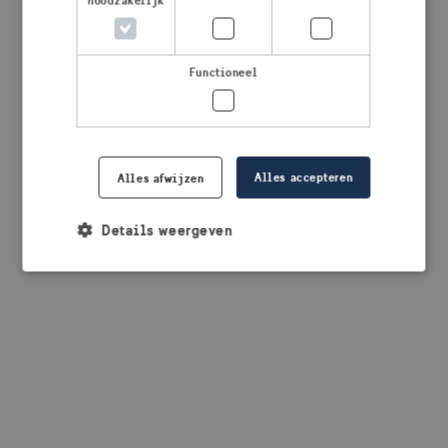
noodzakelijk
browser console for more information)
.
Functioneel
Alles accepteren
Alles afwijzen
Details weergeven
Strikt noodzakelijk
Prestatie
Targeting
Functioneel
Strikt noodzakelijke cookies maken de
kernfunctionaliteiten van de website mogelijk, zoals
gebruikersaanmelding en accountbeheer. De
website kan niet goed worden gebruikt zonder de
strikt noodzakelijke cookies.