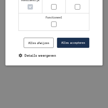
noodzakelijk
browser console for more information)
.
Functioneel
Alles accepteren
Alles afwijzen
Details weergeven
Strikt noodzakelijk
Prestatie
Targeting
Functioneel
Strikt noodzakelijke cookies maken de
kernfunctionaliteiten van de website mogelijk, zoals
gebruikersaanmelding en accountbeheer. De
website kan niet goed worden gebruikt zonder de
strikt noodzakelijke cookies.