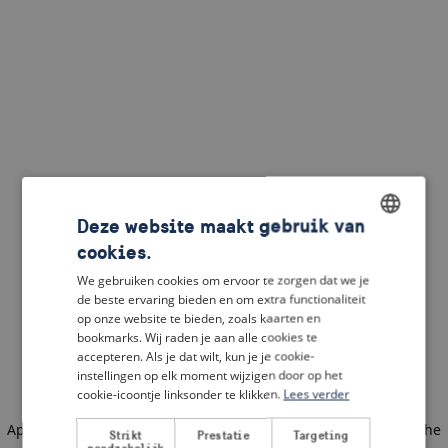
Deze website maakt gebruik van
cookies.
ENGLISH
We gebruiken cookies om ervoor te zorgen dat we je
DUTCH
de beste ervaring bieden en om extra functionaliteit
op onze website te bieden, zoals kaarten en
FRENCH
bookmarks. Wij raden je aan alle cookies te
accepteren. Als je dat wilt, kun je je cookie-
GERMAN
instellingen op elk moment wijzigen door op het
cookie-icoontje linksonder te klikken.
Lees verder
Application error: a client-side exception has occurred
(see the
Strikt
Prestatie
Targeting