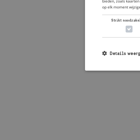
bieden, zoals kaarten 
op elk moment wijzige
Application error: 
Strikt noodzake
Details weer
Strikt noodzakelijke
accountbeheer. De we
Naam
_crisis_info_