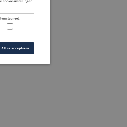
je cookie-instellingen
DUTCH
FRENCH
 more information)
.
Functioneel
GERMAN
Alles accepteren
elding en
at de juiste
ID is gebaseerd op