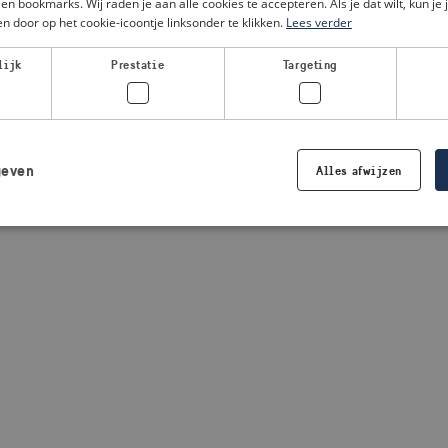
en bookmarks. Wij raden je aan alle cookies te accepteren. Als je dat wilt, kun je 
n door op het cookie-icoontje linksonder te klikken.
Lees verder
a client-side exception has occurred
(see the browser console for
lijk
Prestatie
Targeting
geven
Alles afwijzen
Strikt noodzakelijk
Prestatie
Targeting
Functioneel
 cookies maken de kernfunctionaliteiten van de website mogelijk, zoals gebruikersaanm
bsite kan niet goed worden gebruikt zonder de strikt noodzakelijke cookies.
Aanbieder /
Vervaldatum
Omschrijving
Domein
.visitsweden.com
1 jaar
Wordt gebruikt om ervoor te zorgen d
crisisinformatie wordt weergegeven. 
de tekst in de informatie.