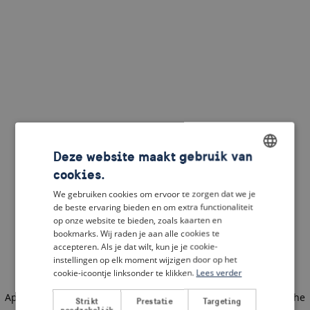
Deze website maakt gebruik van
cookies.
ENGLISH
We gebruiken cookies om ervoor te zorgen dat we je
DUTCH
de beste ervaring bieden en om extra functionaliteit
op onze website te bieden, zoals kaarten en
FRENCH
bookmarks. Wij raden je aan alle cookies te
accepteren. Als je dat wilt, kun je je cookie-
GERMAN
instellingen op elk moment wijzigen door op het
cookie-icoontje linksonder te klikken.
Lees verder
Application error: a client-side exception has occurred
(see the
Strikt
Prestatie
Targeting