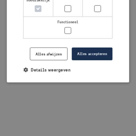
noodzakelijk
browser console for more information)
.
Functioneel
Alles accepteren
Alles afwijzen
Details weergeven
Strikt noodzakelijk
Prestatie
Targeting
Functioneel
Strikt noodzakelijke cookies maken de
kernfunctionaliteiten van de website mogelijk, zoals
gebruikersaanmelding en accountbeheer. De
website kan niet goed worden gebruikt zonder de
strikt noodzakelijke cookies.