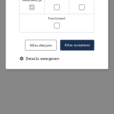
noodzakelijk
browser console for more information)
.
Functioneel
Alles accepteren
Alles afwijzen
Details weergeven
Strikt noodzakelijk
Prestatie
Targeting
Functioneel
Strikt noodzakelijke cookies maken de
kernfunctionaliteiten van de website mogelijk, zoals
gebruikersaanmelding en accountbeheer. De
website kan niet goed worden gebruikt zonder de
strikt noodzakelijke cookies.