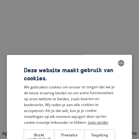
Deze website maakt gebruik van
cookies.
ENGLISH
We gebruiken cookies om ervoor te zorgen dat we je
DUTCH
de beste ervaring bieden en om extra functionaliteit
op onze website te bieden, zoals kaarten en
FRENCH
bookmarks. Wij raden je aan alle cookies te
accepteren. Als je dat wilt, kun je je cookie-
GERMAN
instellingen op elk moment wijzigen door op het
cookie-icoontje linksonder te klikken.
Lees verder
Application error: a client-side exception has occurred
(see the
Strikt
Prestatie
Targeting