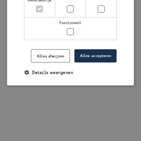
noodzakelijk
browser console for more information)
.
Functioneel
Alles accepteren
Alles afwijzen
Details weergeven
Strikt noodzakelijk
Prestatie
Targeting
Functioneel
Strikt noodzakelijke cookies maken de
kernfunctionaliteiten van de website mogelijk, zoals
gebruikersaanmelding en accountbeheer. De
website kan niet goed worden gebruikt zonder de
strikt noodzakelijke cookies.