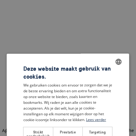
Deze website maakt gebruik van
cookies.
ENGLISH
We gebruiken cookies om ervoor te zorgen dat we je
DUTCH
de beste ervaring bieden en om extra functionaliteit
op onze website te bieden, zoals kaarten en
FRENCH
bookmarks. Wij raden je aan alle cookies te
accepteren. Als je dat wilt, kun je je cookie-
GERMAN
instellingen op elk moment wijzigen door op het
cookie-icoontje linksonder te klikken.
Lees verder
Application error: a client-side exception has occurred
(see the
Strikt
Prestatie
Targeting