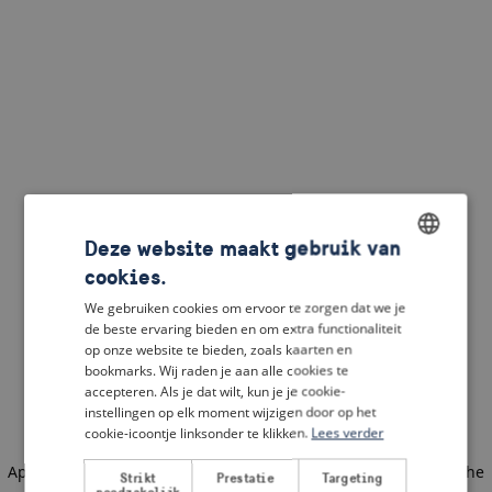
Deze website maakt gebruik van
cookies.
ENGLISH
We gebruiken cookies om ervoor te zorgen dat we je
DUTCH
de beste ervaring bieden en om extra functionaliteit
op onze website te bieden, zoals kaarten en
FRENCH
bookmarks. Wij raden je aan alle cookies te
accepteren. Als je dat wilt, kun je je cookie-
GERMAN
instellingen op elk moment wijzigen door op het
cookie-icoontje linksonder te klikken.
Lees verder
Application error: a client-side exception has occurred
(see the
Strikt
Prestatie
Targeting