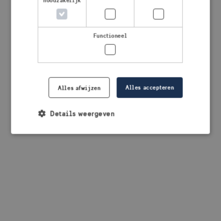
noodzakelijk
browser console for more information)
.
Functioneel
Alles accepteren
Alles afwijzen
Details weergeven
Strikt noodzakelijk
Prestatie
Targeting
Functioneel
Strikt noodzakelijke cookies maken de
kernfunctionaliteiten van de website mogelijk, zoals
gebruikersaanmelding en accountbeheer. De
website kan niet goed worden gebruikt zonder de
strikt noodzakelijke cookies.