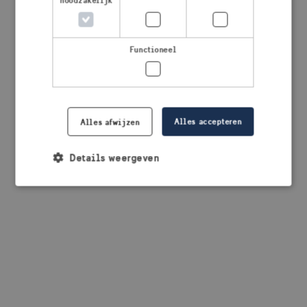
noodzakelijk
browser console for more information)
.
Functioneel
Alles accepteren
Alles afwijzen
Details weergeven
Strikt noodzakelijk
Prestatie
Targeting
Functioneel
Strikt noodzakelijke cookies maken de
kernfunctionaliteiten van de website mogelijk, zoals
gebruikersaanmelding en accountbeheer. De
website kan niet goed worden gebruikt zonder de
strikt noodzakelijke cookies.