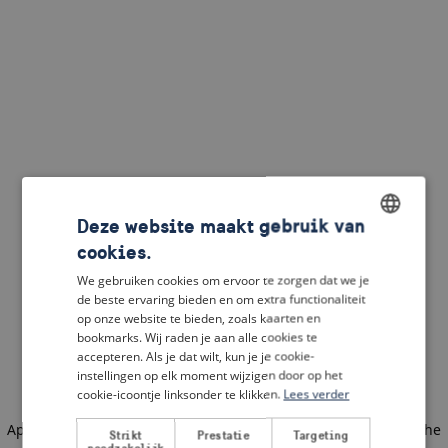
Deze website maakt gebruik van
cookies.
ENGLISH
We gebruiken cookies om ervoor te zorgen dat we je
DUTCH
de beste ervaring bieden en om extra functionaliteit
op onze website te bieden, zoals kaarten en
FRENCH
bookmarks. Wij raden je aan alle cookies te
accepteren. Als je dat wilt, kun je je cookie-
GERMAN
instellingen op elk moment wijzigen door op het
cookie-icoontje linksonder te klikken.
Lees verder
Application error: a client-side exception has occurred
(see the
Strikt
Prestatie
Targeting