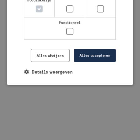
noodzakelijk
browser console for more information)
.
Functioneel
Alles accepteren
Alles afwijzen
Details weergeven
Strikt noodzakelijk
Prestatie
Targeting
Functioneel
Strikt noodzakelijke cookies maken de
kernfunctionaliteiten van de website mogelijk, zoals
gebruikersaanmelding en accountbeheer. De
website kan niet goed worden gebruikt zonder de
strikt noodzakelijke cookies.