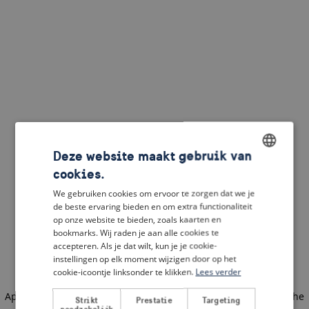
Deze website maakt gebruik van
cookies.
ENGLISH
We gebruiken cookies om ervoor te zorgen dat we je
DUTCH
de beste ervaring bieden en om extra functionaliteit
op onze website te bieden, zoals kaarten en
FRENCH
bookmarks. Wij raden je aan alle cookies te
accepteren. Als je dat wilt, kun je je cookie-
GERMAN
instellingen op elk moment wijzigen door op het
cookie-icoontje linksonder te klikken.
Lees verder
Application error: a client-side exception has occurred
(see the
Strikt
Prestatie
Targeting