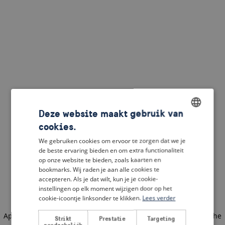
Deze website maakt gebruik van
cookies.
ENGLISH
We gebruiken cookies om ervoor te zorgen dat we je
DUTCH
de beste ervaring bieden en om extra functionaliteit
op onze website te bieden, zoals kaarten en
FRENCH
bookmarks. Wij raden je aan alle cookies te
accepteren. Als je dat wilt, kun je je cookie-
GERMAN
instellingen op elk moment wijzigen door op het
cookie-icoontje linksonder te klikken.
Lees verder
Application error: a client-side exception has occurred
(see the
Strikt
Prestatie
Targeting