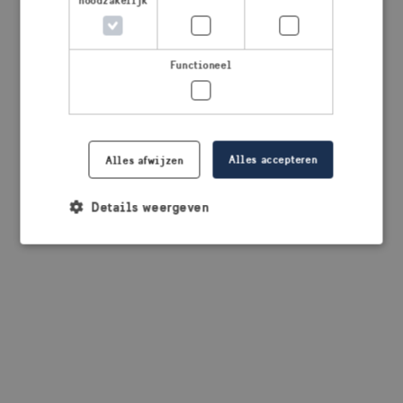
noodzakelijk
browser console for more information)
.
Functioneel
Alles accepteren
Alles afwijzen
Details weergeven
Strikt noodzakelijk
Prestatie
Targeting
Functioneel
Strikt noodzakelijke cookies maken de
kernfunctionaliteiten van de website mogelijk, zoals
gebruikersaanmelding en accountbeheer. De
website kan niet goed worden gebruikt zonder de
strikt noodzakelijke cookies.