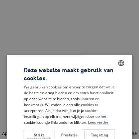
Deze website maakt gebruik van
cookies.
ENGLISH
We gebruiken cookies om ervoor te zorgen dat we je
DUTCH
de beste ervaring bieden en om extra functionaliteit
op onze website te bieden, zoals kaarten en
FRENCH
bookmarks. Wij raden je aan alle cookies te
accepteren. Als je dat wilt, kun je je cookie-
GERMAN
instellingen op elk moment wijzigen door op het
cookie-icoontje linksonder te klikken.
Lees verder
Application error: a client-side exception has occurred
(see the
Strikt
Prestatie
Targeting