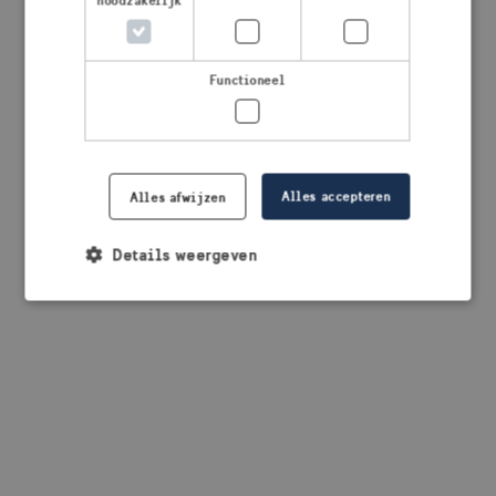
noodzakelijk
browser console for more information)
.
Functioneel
Alles accepteren
Alles afwijzen
Details weergeven
Strikt noodzakelijk
Prestatie
Targeting
Functioneel
Strikt noodzakelijke cookies maken de
kernfunctionaliteiten van de website mogelijk, zoals
gebruikersaanmelding en accountbeheer. De
website kan niet goed worden gebruikt zonder de
strikt noodzakelijke cookies.