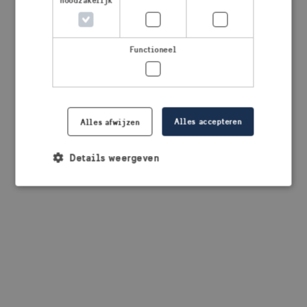
noodzakelijk
browser console for more information)
.
Functioneel
Alles accepteren
Alles afwijzen
Details weergeven
Strikt noodzakelijk
Prestatie
Targeting
Functioneel
Strikt noodzakelijke cookies maken de
kernfunctionaliteiten van de website mogelijk, zoals
gebruikersaanmelding en accountbeheer. De
website kan niet goed worden gebruikt zonder de
strikt noodzakelijke cookies.