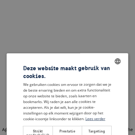
Deze website maakt gebruik van
cookies.
ENGLISH
We gebruiken cookies om ervoor te zorgen dat we je
DUTCH
de beste ervaring bieden en om extra functionaliteit
op onze website te bieden, zoals kaarten en
FRENCH
bookmarks. Wij raden je aan alle cookies te
accepteren. Als je dat wilt, kun je je cookie-
GERMAN
instellingen op elk moment wijzigen door op het
cookie-icoontje linksonder te klikken.
Lees verder
Application error: a client-side exception has occurred
(see the
Strikt
Prestatie
Targeting