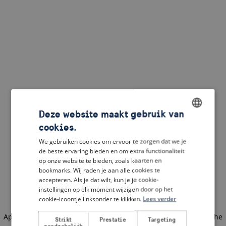
Deze website maakt gebruik van
cookies.
ENGLISH
We gebruiken cookies om ervoor te zorgen dat we je
DUTCH
de beste ervaring bieden en om extra functionaliteit
op onze website te bieden, zoals kaarten en
FRENCH
bookmarks. Wij raden je aan alle cookies te
accepteren. Als je dat wilt, kun je je cookie-
GERMAN
instellingen op elk moment wijzigen door op het
cookie-icoontje linksonder te klikken.
Lees verder
Application error: a client-side exception has occurred
(see the
Strikt
Prestatie
Targeting