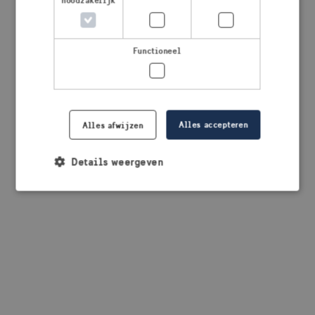
noodzakelijk
browser console for more information)
.
Functioneel
Alles accepteren
Alles afwijzen
Details weergeven
Strikt noodzakelijk
Prestatie
Targeting
Functioneel
Strikt noodzakelijke cookies maken de
kernfunctionaliteiten van de website mogelijk, zoals
gebruikersaanmelding en accountbeheer. De
website kan niet goed worden gebruikt zonder de
strikt noodzakelijke cookies.