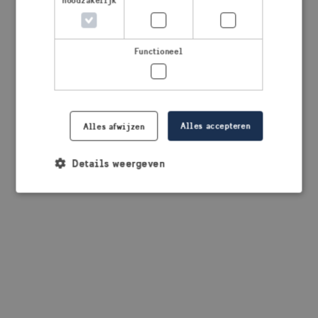
noodzakelijk
browser console for more information)
.
Functioneel
Alles accepteren
Alles afwijzen
Details weergeven
Strikt noodzakelijk
Prestatie
Targeting
Functioneel
Strikt noodzakelijke cookies maken de
kernfunctionaliteiten van de website mogelijk, zoals
gebruikersaanmelding en accountbeheer. De
website kan niet goed worden gebruikt zonder de
strikt noodzakelijke cookies.