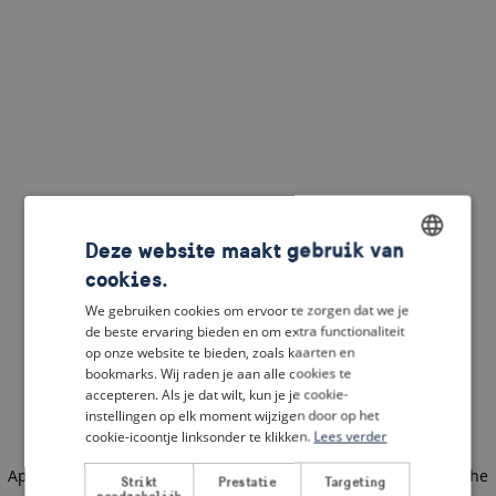
Deze website maakt gebruik van
cookies.
ENGLISH
We gebruiken cookies om ervoor te zorgen dat we je
DUTCH
de beste ervaring bieden en om extra functionaliteit
op onze website te bieden, zoals kaarten en
FRENCH
bookmarks. Wij raden je aan alle cookies te
accepteren. Als je dat wilt, kun je je cookie-
GERMAN
instellingen op elk moment wijzigen door op het
cookie-icoontje linksonder te klikken.
Lees verder
Application error: a client-side exception has occurred
(see the
Strikt
Prestatie
Targeting