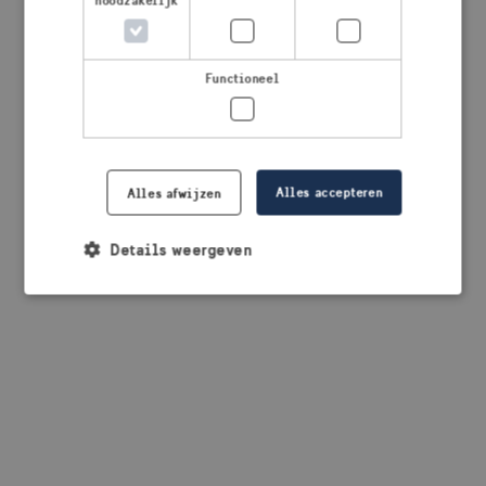
noodzakelijk
browser console for more information)
.
Functioneel
Alles accepteren
Alles afwijzen
Details weergeven
Strikt noodzakelijk
Prestatie
Targeting
Functioneel
Strikt noodzakelijke cookies maken de
kernfunctionaliteiten van de website mogelijk, zoals
gebruikersaanmelding en accountbeheer. De
website kan niet goed worden gebruikt zonder de
strikt noodzakelijke cookies.