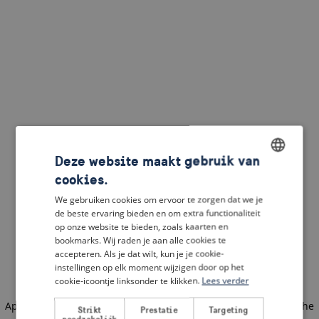
Deze website maakt gebruik van
cookies.
ENGLISH
We gebruiken cookies om ervoor te zorgen dat we je
DUTCH
de beste ervaring bieden en om extra functionaliteit
op onze website te bieden, zoals kaarten en
FRENCH
bookmarks. Wij raden je aan alle cookies te
accepteren. Als je dat wilt, kun je je cookie-
GERMAN
instellingen op elk moment wijzigen door op het
cookie-icoontje linksonder te klikken.
Lees verder
Application error: a client-side exception has occurred
(see the
Strikt
Prestatie
Targeting