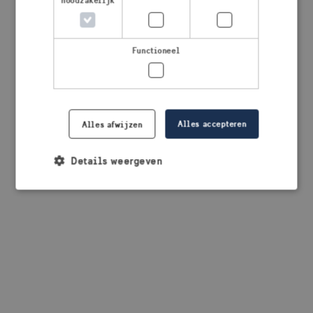
noodzakelijk
browser console for more information)
.
Functioneel
Alles accepteren
Alles afwijzen
Details weergeven
Strikt noodzakelijk
Prestatie
Targeting
Functioneel
Strikt noodzakelijke cookies maken de
kernfunctionaliteiten van de website mogelijk, zoals
gebruikersaanmelding en accountbeheer. De
website kan niet goed worden gebruikt zonder de
strikt noodzakelijke cookies.