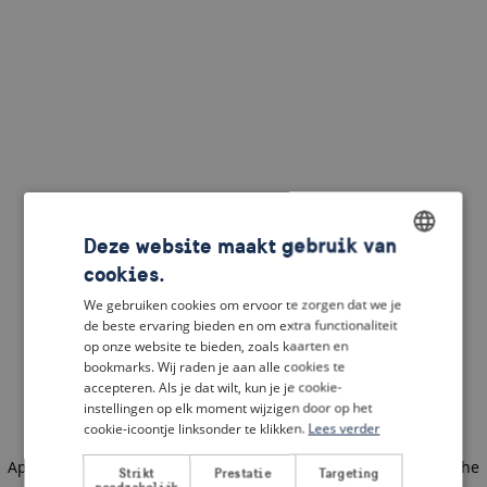
Deze website maakt gebruik van
cookies.
ENGLISH
We gebruiken cookies om ervoor te zorgen dat we je
DUTCH
de beste ervaring bieden en om extra functionaliteit
op onze website te bieden, zoals kaarten en
FRENCH
bookmarks. Wij raden je aan alle cookies te
accepteren. Als je dat wilt, kun je je cookie-
GERMAN
instellingen op elk moment wijzigen door op het
cookie-icoontje linksonder te klikken.
Lees verder
Application error: a client-side exception has occurred
(see the
Strikt
Prestatie
Targeting