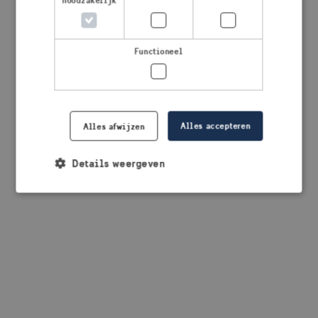
noodzakelijk
browser console for more information)
.
Functioneel
Alles accepteren
Alles afwijzen
Details weergeven
Strikt noodzakelijk
Prestatie
Targeting
Functioneel
Strikt noodzakelijke cookies maken de
kernfunctionaliteiten van de website mogelijk, zoals
gebruikersaanmelding en accountbeheer. De
website kan niet goed worden gebruikt zonder de
strikt noodzakelijke cookies.