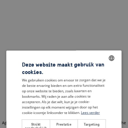
Deze website maakt gebruik van
cookies.
ENGLISH
We gebruiken cookies om ervoor te zorgen dat we je
DUTCH
de beste ervaring bieden en om extra functionaliteit
op onze website te bieden, zoals kaarten en
FRENCH
bookmarks. Wij raden je aan alle cookies te
accepteren. Als je dat wilt, kun je je cookie-
GERMAN
instellingen op elk moment wijzigen door op het
cookie-icoontje linksonder te klikken.
Lees verder
Application error: a client-side exception has occurred
(see the
Strikt
Prestatie
Targeting