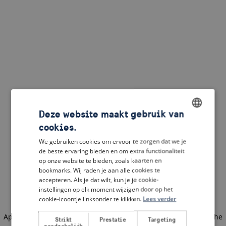
Deze website maakt gebruik van
cookies.
ENGLISH
We gebruiken cookies om ervoor te zorgen dat we je
DUTCH
de beste ervaring bieden en om extra functionaliteit
op onze website te bieden, zoals kaarten en
FRENCH
bookmarks. Wij raden je aan alle cookies te
accepteren. Als je dat wilt, kun je je cookie-
GERMAN
instellingen op elk moment wijzigen door op het
cookie-icoontje linksonder te klikken.
Lees verder
Application error: a client-side exception has occurred
(see the
Strikt
Prestatie
Targeting