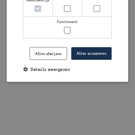
noodzakelijk
browser console for more information)
.
Functioneel
Alles accepteren
Alles afwijzen
Details weergeven
Strikt noodzakelijk
Prestatie
Targeting
Functioneel
Strikt noodzakelijke cookies maken de
kernfunctionaliteiten van de website mogelijk, zoals
gebruikersaanmelding en accountbeheer. De
website kan niet goed worden gebruikt zonder de
strikt noodzakelijke cookies.